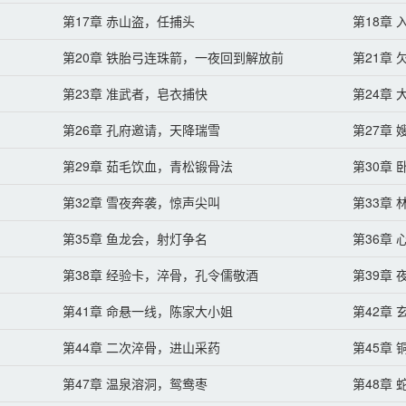
第17章 赤山盗，任捕头
第18章
第20章 铁胎弓连珠箭，一夜回到解放前
第21章
第23章 准武者，皂衣捕快
第24章
第26章 孔府邀请，天降瑞雪
第27章
第29章 茹毛饮血，青松锻骨法
第30章
第32章 雪夜奔袭，惊声尖叫
第33章
第35章 鱼龙会，射灯争名
第36章
第38章 经验卡，淬骨，孔令儒敬酒
第39章
第41章 命悬一线，陈家大小姐
第42章
第44章 二次淬骨，进山采药
第45章
第47章 温泉溶洞，鸳鸯枣
第48章