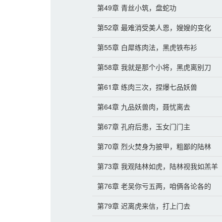
第49章 青丝小筑，盘蛇功
第52章 最难消受美人恩，嫂嫂的变化
第55章 白犀练肉法，黑虎铁布衫
第58章 我就是那个小将，黑虎离别刀
第61章 练肉三次，捏爆七品妖兽
第64章 九品妖兽肉，聂忧离去
第67章 孔府后患，玉女门门主
第70章 烈火焚身为披甲，粗鄙的陆林
第73章 我观陆林如虎，陆林视我如羔羊
第76章 老吴你亏五两，咱俩各论各的
第79章 迟离虎来信，打上门去