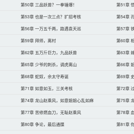
第50章 三品妖兽？一拳锤爆！
第51章
第53章 也是一次三点？扩招考核
第54章
第56章 一万五千两，路遇袁天巡
第57章
第59章 拜师，离村
第60章
第62章 五万斤巨力，九品妖兽
第63章
第65章 少爷的刺杀，调虎离山
第66章
第68章 蛇奴，佘太守寿诞
第69章
第71章 如意如玉，三关考核
第72章
第74章 龙山赵乘风，如意姐姐心乱如麻
第75章
第77章 苦修燃血刀，无耻赵乘风
第78章
第80章 争论，最后通牒
第81章