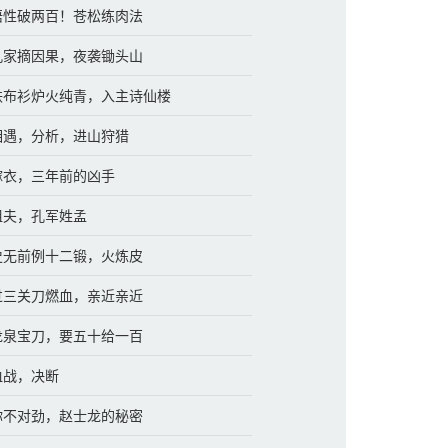
 悟性破两百！苍松练肉法
 孔家摘因果，夜袭锄头山
 铁布衫炉火纯青，入主诗仙楼
 相遇，分析，进山狩猎
 嫁衣，三年前的凶手
 姐夫，孔军姓孟
 史无前例十二锻，火炼皮
 过三关刀燃血，亲近亲近
 龙泉宝刀，要五十给一百
 血战，决断
 你不对劲，赵士龙的秘密