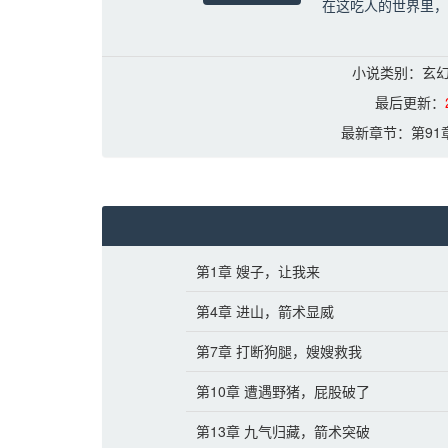
在这吃人的世界里，
为了护持小家，陆林
小说类别：玄幻
当陆林站在巅峰，来
最后更新：
山庄，武馆，世家，
最新章节：
第9
侠客，盗匪，飞贼，
第1章 嫂子，让我来
第4章 进山，箭术显威
第7章 打断狗腿，嫂嫂救我
第10章 遭遇野猪，屁股破了
第13章 九气归藏，箭术突破