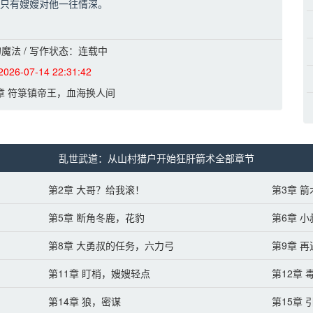
只有嫂嫂对他一往情深。
学箭术，掌刀兵，纵横千里。
魔法 / 写作状态：连载中
时之路已经被尸骨铺满。
2026-07-14 22:31:42
堡垒，魔教，朝廷，没有一合之敌。
1章 符箓镇帝王，血海换人间
丹师，大匠，宗师，尽皆俯首称臣。
乱世武道：从山村猎户开始狂肝箭术全部章节
第2章 大哥？给我滚！
第3章 
第5章 断角冬鹿，花豹
第6章 
第8章 大勇叔的任务，六力弓
第9章 
第11章 盯梢，嫂嫂轻点
第12章
第14章 狼，密谋
第15章