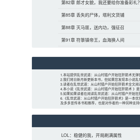
第82章 郎才女貌，我还要给你准备彩礼
第85章 丢失的尸体，塔利文货铺
第88章 灭马匪，送内功，强征召
第91章 符箓镇帝王，血海换人间
1.本站提供乱世武道：从山村猎户开始狂肝箭术无弹
2.我们将日新月新更新本书，但如果您发现本小说
3.读者在乱世武道：从山村猎户开始狂肝箭术全文
4.本小说《乱世武道：从山村猎户开始狂肝箭术 》
5.如果如果读者在阅读乱世武道：从山村猎户开始
6.《乱世武道：从山村猎户开始狂肝箭术》是一本优
及多多宣传本书和推荐，也是对作者的一种另种支持!
LOL：稳健的我，开局刷满属性