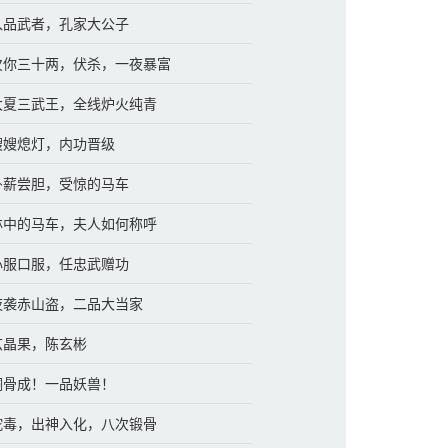
 入品武者，孔家大公子
 欠你三十两，伏杀，一夜暴富
 大夏三武王，全线炉火纯青
 嫂嫂熄灯，内功晋级
 卧薪尝胆，受惊的马车
 林中的马车，夫人如何称呼
 心服口服，任忠武赠功
 夜袭赤山盗，二品大当家
 玄晶果，陈玄彬
 铜骨成！一品妖兽！
 蛇毒，出神入化，八次锻骨