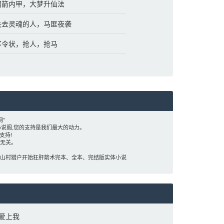
 钢箭内甲，大梦升仙法
 失去灵魂的人，马匪夜袭
 军令状，抢人，抢马
”
说阁,您的支持是我们最大的动力。
支持!
场无关。
：从山村猎户开始狂肝箭术完本、全本、完结版实体小说
爱上我