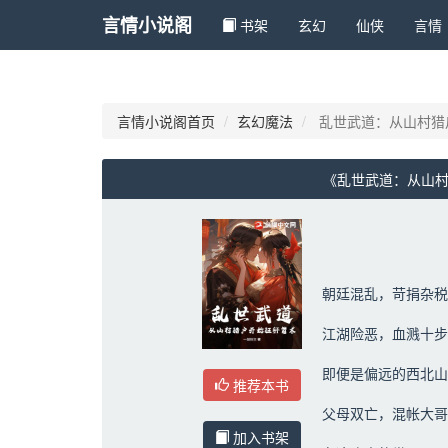
言情小说阁
书架
玄幻 
仙侠 
言情 
言情小说阁首页
玄幻魔法
乱世武道：从山村猎
《乱世武道：从山村
朝廷混乱，苛捐杂税
江湖险恶，血溅十步
即便是偏远的西北山
推荐本书
父母双亡，混帐大哥
加入书架