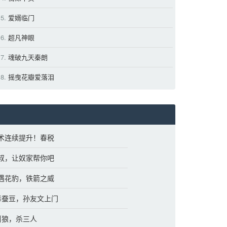
5.
爱婿临门 
6.
超凡神眼 
7.
魂破九天秦朗 
8.
摇曳花瓣爱落泪 
箭术连续提升！春税
小叔，让奴家帮你吧
再遇花豹，铁箭之威
 毒蚕豆，孙友文上门
 引狼，杀三人