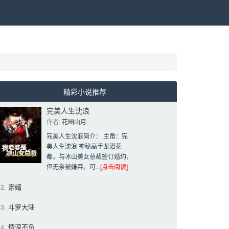
精彩小说推荐
完美人生沈浪
作者: 
花幽山月
完美人生沈浪简介： 主角：完
美人生沈浪 神秘高手龙潜花
都，与冰山美女总裁签订婚约，
但无奈被嫌弃。可...
[点击阅读]
2.
豪婿 
3.
斗罗大陆 
4.
情深不负 