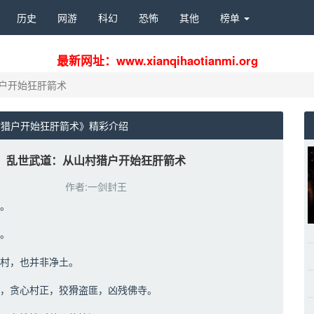
历史 
网游 
科幻 
恐怖 
其他 
榜单 
最新网址：www.xianqihaotianmi.org
户开始狂肝箭术
猎户开始狂肝箭术》精彩介绍 
乱世武道：从山村猎户开始狂肝箭术
作者:一剑封王
。
。
村，也并非净土。
，贪心村正，狡猾盗匪，凶残佛寺。