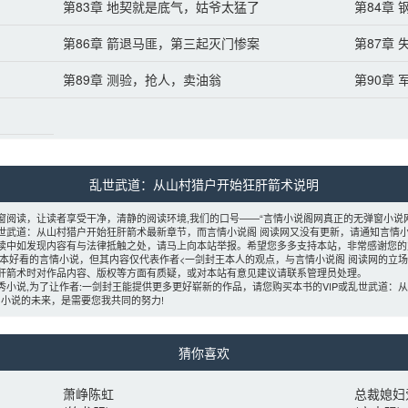
？
第83章 地契就是底气，姑爷太猛了
第84章
第86章 箭退马匪，第三起灭门惨案
第87章
第89章 测验，抢人，卖油翁
第90章
乱世武道：从山村猎户开始狂肝箭术说明 
窗阅读，让读者享受干净，清静的阅读环境,我们的口号——“言情小说阁网真正的无弹窗小说网
乱世武道：从山村猎户开始狂肝箭术最新章节，而言情小说阁 阅读网又没有更新，请通知言情小
阅读中如发现内容有与法律抵触之处，请马上向本站举报。希望您多多支持本站，非常感谢您的
是本好看的言情小说，但其内容仅代表作者<一剑封王本人的观点，与言情小说阁 阅读网的立
狂肝箭术时对作品内容、版权等方面有质疑，或对本站有意见建议请联系管理员处理。
秀小说,为了让作者:一剑封王能提供更多更好崭新的作品，请您购买本书的VIP或乱世武道
小说的未来，是需要您我共同的努力! 
猜你喜欢 
萧峥陈虹
总裁媳妇