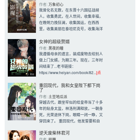
作者: 
万象初心
我曾化名无数，在东晋十六国征战胡
人，收集勇武，在人世间，收集幸福，
在晚明力挽狂澜，收集国运，在西西
里，收集美丽在泰坦尼克号，收集海洋
之泪，我是一个朴素无...
[点击阅读]
女神的超级赘婿
作者: 
黑夜的瞳
我遵循母亲的遗言，装成废物去给别人
做上门女婿，为期三年。现在，三年时
间结束了...老书链接：
https://www.heiyan.com/book/82...
[点
击阅读]
重回现代，我和女皇陛下都下岗
了
作者: 
土豆地瓜派
穿越古代，跟坐牢似的给皇帝当了十多
年的贴身太监，林洛刑满释放，一朝身
死，光荣退休下岗，眼睛一闭一睁，又
穿回来了。 重回现代，他发誓要和自
己的身体绑...
[点击阅读]
逆天废柴林君河
作者: 
桔梗