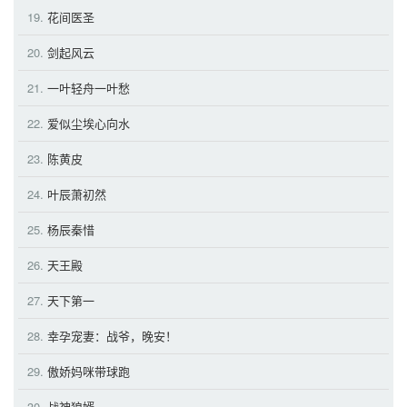
19.
花间医圣 
20.
剑起风云 
21.
一叶轻舟一叶愁 
22.
爱似尘埃心向水 
23.
陈黄皮 
24.
叶辰萧初然 
25.
杨辰秦惜 
26.
天王殿 
27.
天下第一 
28.
幸孕宠妻：战爷，晚安！ 
29.
傲娇妈咪带球跑 
30.
战神狼婿 