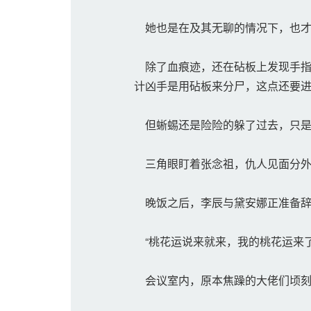
她也是在及其无聊的情况下，也才
除了血痕迹，还在砧板上发现手指
计凶手是用砧板来分尸，这点还要
但蜥蜴还是险险的躲了过去，只是
三角眼盯着张念祖，仇人见面分外
晚饭之后，李辰与黛安娜正准备辞
“桃花运说来就来，我的桃花运来了
会议室内，原本焦躁的大佬们顷刻