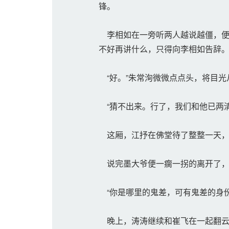
锋。
李相如在一旁听两人越说越僵，便插
不好再讲什么，只得向李相如告辞
“好。”朱常洵微微点点头，将目光
“猜不出来。行了，我们和他已两清
这厢，江抒在佛堂待了整整一天，
说完墨大爷便一瘸一拐的离开了，等
“你是哪里的鬼差，可有鬼差的身份
晚上，涛涛继续和崔飞在一起翻云