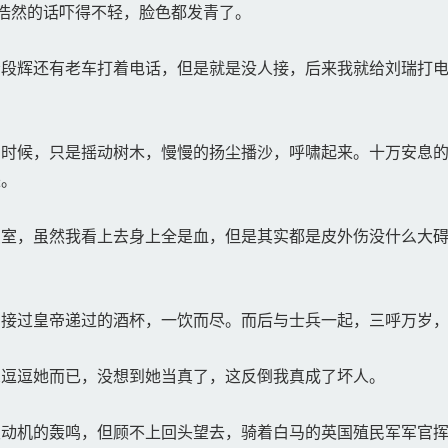
浩然的话吓得不轻，脸色都发青了。
段辉还有老车打着电话，但是就是没人接，后来我就给刘瑞打电
时候，只是摇动树木，慢慢的扬尘播沙，呼啸起来。十万安息的
来。
室，虽然我看上去身上全是血，但是其实都是皮外伤没什么大碍
接过皇帝递过的酒杯，一饮而尽。而后与士兵一起，三呼万岁，
逗逗她而已，没想到她当真了，这反倒我真成了坏人。
动机的轰鸣，但顾不上回头望去，骑着白马的英国殖民军军官挥