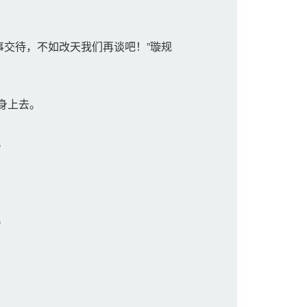
交待，不如改天我们再谈吧！”璇规
身上去。
。
。