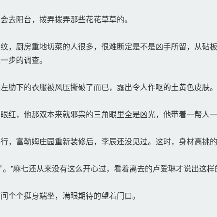
会去阳台，拨弄拨弄那些花花草草的。
纹，厨房重地切菜的人很多，很难断定是不是凶手所留，从砧板
进一步的调查。
左肋下的衣服被风压撕破了而已，露出令人作呕的土黄色皮肤
眼红，他那双本来就邪祟的三角眼里全是凶光，他带着一帮人一
行，富勒姆庄园重新装修后，李辰还没见过。这时，身材高挑的
。”麻七还从来没有这么开心过，看着离去的卢爱琳才说出这样
间个个挺身端坐，满眼期待的望着门口。