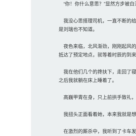
“你！你什么意思？”显然方步被白
我没心思搭理司机，一直不断的给
是刘瑞也不知道。
夜色来临，北风渐劲，刚刚起风的
抵达了预定地点，就等着时辰的到
我在他们几个的搀扶下，走回了寝
之后我就躺在床上睡着了。
高巍甲胄在身，只上前拱手致礼，
我扭头正面看着她，本来我就是想
在激烈的厮杀中，我听到了卡车发