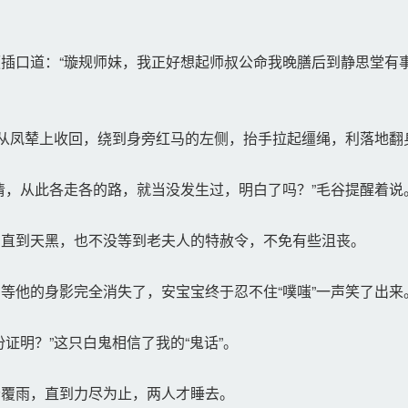
口道：“璇规师妹，我正好想起师叔公命我晚膳后到静思堂有事
。
从凤辇上收回，绕到身旁红马的左侧，抬手拉起缰绳，利落地翻
，从此各走各的路，就当没发生过，明白了吗？”毛谷提醒着说
直到天黑，也不没等到老夫人的特赦令，不免有些沮丧。
他的身影完全消失了，安宝宝终于忍不住“噗嗤”一声笑了出来
证明？”这只白鬼相信了我的“鬼话”。
覆雨，直到力尽为止，两人才睡去。