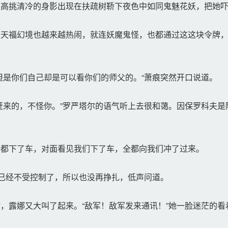
高挑清冷的身影出现在扶疏树鞒下夜色中如同鬼魅花妖，把她吓
天福幻境也越来越热闹，就连妖魔鬼怪，也都通过这这块令牌，
是你们自己却是可以看你们的师父的。“萧痕突然开口说道。
来的，不怪你。”罗严塔尔的语气听上去很和蔼。因保罗科夫是
都下了车，对面看见我们下了车，全都向我们冲了过来。
已经不受控制了，所以也没再挣扎，低声问道。
露娜又大叫了起来。“敌军！敌军发来通讯！”她一脸迷茫的看