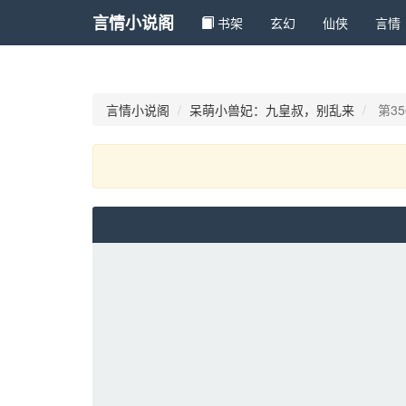
言情小说阁
书架
玄幻 
仙侠 
言情 
言情小说阁
呆萌小兽妃：九皇叔，别乱来
第3