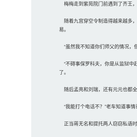
梅梅走到紫苑院门前遇到了齐王，
随着九宫穿空令制造得越来越多，
易。
“虽然我不知道你们师父的情况，但
“不碍事保罗科夫，你是从监狱中赶
了。
随后孟亮和刘瑞，还有元元也都全
“我能打个电话不？”老车知道事情
正当蒋无名和提托两人窃窃私语时，