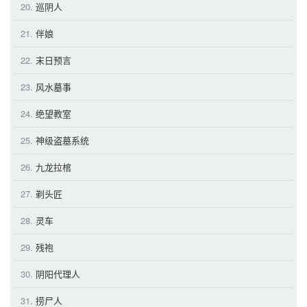
20.
巡阴人 
21.
伴娘 
22.
末日预言 
23.
风水墓事 
24.
绝望教室 
25.
神级盗墓系统 
26.
九龙拉棺 
27.
剃头匠 
28.
灵车 
29.
残袍 
30.
阴阳代理人 
31.
捞尸人 