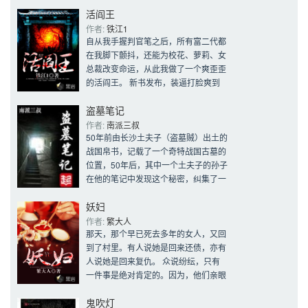
活阎王
作者: 
铁江1
自从我手握判官笔之后，所有富二代都
在我脚下颤抖，还能为校花、萝莉、女
总裁改变命运，从此我做了一个爽歪歪
的活阎王。 新书发布，装逼打脸爽到
爆，喜欢的...
[点击阅读]
盗墓笔记
作者: 
南派三叔
50年前由长沙土夫子（盗墓贼）出土的
战国帛书，记载了一个奇特战国古墓的
位置，50年后，其中一个土夫子的孙子
在他的笔记中发现这个秘密，纠集了一
批经验丰富的...
[点击阅读]
妖妇
作者: 
繁大人
那天，那个早已死去多年的女人，又回
到了村里。有人说她是回来还债，亦有
人说她是回来复仇。 众说纷纭，只有
一件事是绝对肯定的。因为，他们亲眼
看见了。...
[点击阅读]
鬼吹灯