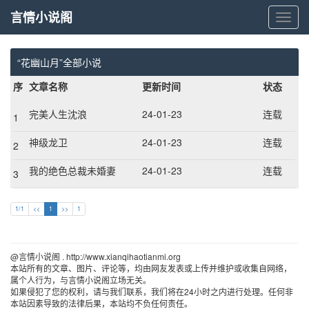
言情小说阁
言
情
小
说
“花幽山月”全部小说
阁
序
文章名称
更新时间
状态
完美人生沈浪
24-01-23
连载
1
神级龙卫
24-01-23
连载
2
我的绝色总裁未婚妻
24-01-23
连载
3
1/1
<<
1
>>
1
@言情小说阁 . http://www.xianqihaotianmi.org 
本站所有的文章、图片、评论等，均由网友发表或上传并维护或收集自网络，
属个人行为，与言情小说阁立场无关。
如果侵犯了您的权利，请与我们联系，我们将在24小时之内进行处理。任何非
本站因素导致的法律后果，本站均不负任何责任。