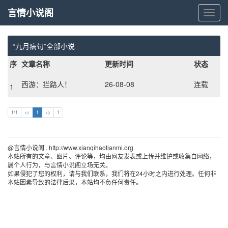
言情小说阁
言
情
小
说
“九月病句”全部小说
阁
序
文章名称
更新时间
状态
西游：拦路人！
26-08-08
连载
1
1/1
<<
1
>>
1
@言情小说阁 . http://www.xianqihaotianmi.org 
本站所有的文章、图片、评论等，均由网友发表或上传并维护或收集自网络，
属个人行为，与言情小说阁立场无关。
如果侵犯了您的权利，请与我们联系，我们将在24小时之内进行处理。任何非
本站因素导致的法律后果，本站均不负任何责任。