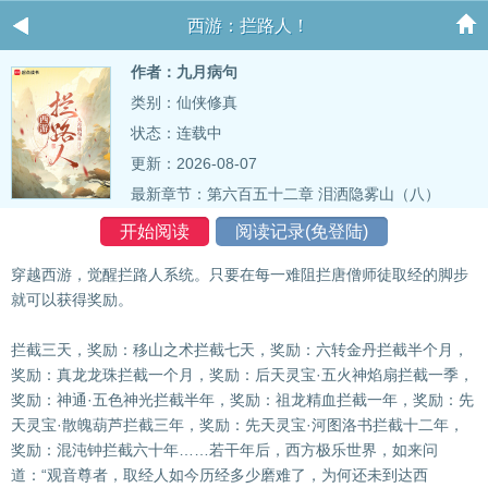
西游：拦路人！
作者：九月病句
类别：仙侠修真
状态：连载中
更新：2026-08-07
最新章节：
第六百五十二章 泪洒隐雾山（八）
开始阅读
阅读记录(免登陆)
穿越西游，觉醒拦路人系统。只要在每一难阻拦唐僧师徒取经的脚步
就可以获得奖励。
拦截三天，奖励：移山之术拦截七天，奖励：六转金丹拦截半个月，
奖励：真龙龙珠拦截一个月，奖励：后天灵宝·五火神焰扇拦截一季，
奖励：神通·五色神光拦截半年，奖励：祖龙精血拦截一年，奖励：先
天灵宝·散魄葫芦拦截三年，奖励：先天灵宝·河图洛书拦截十二年，
奖励：混沌钟拦截六十年……若干年后，西方极乐世界，如来问
道：“观音尊者，取经人如今历经多少磨难了，为何还未到达西