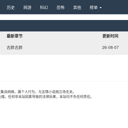
历史 
网游 
科幻 
恐怖 
其他 
榜单 
最新章节
更新时间
古胖古胖
26-08-07
收集自网络，属个人行为，与言情小说阁立场无关。
处理。任何非本站因素导致的法律后果，本站均不负任何责任。