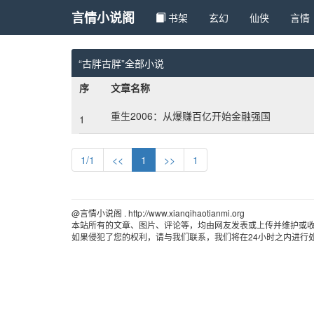
言情小说阁
书架
玄幻 
仙侠 
言情 
“古胖古胖”全部小说
序
文章名称
重生2006：从爆赚百亿开始金融强国
1
1/1
<<
1
>>
1
@言情小说阁 . http://www.xianqihaotianmi.org 
本站所有的文章、图片、评论等，均由网友发表或上传并维护或
如果侵犯了您的权利，请与我们联系，我们将在24小时之内进行