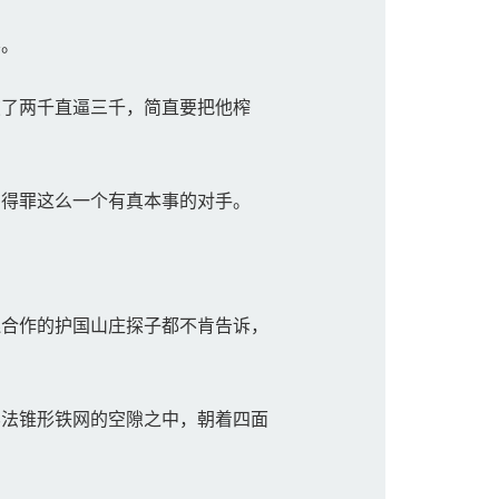
影。
了两千直逼三千，简直要把他榨
得罪这么一个有真本事的对手。
合作的护国山庄探子都不肯告诉，
法锥形铁网的空隙之中，朝着四面