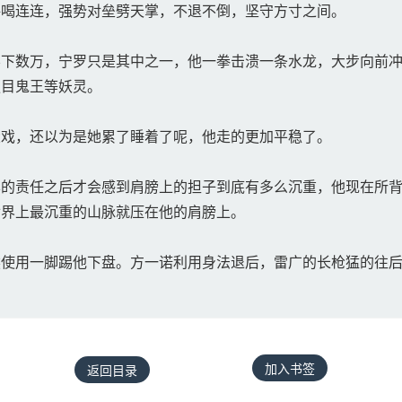
喝连连，强势对垒劈天掌，不退不倒，坚守方寸之间。
下数万，宁罗只是其中之一，他一拳击溃一条水龙，大步向前冲
独目鬼王等妖灵。
戏，还以为是她累了睡着了呢，他走的更加平稳了。
的责任之后才会感到肩膀上的担子到底有多么沉重，他现在所背
世界上最沉重的山脉就压在他的肩膀上。
使用一脚踢他下盘。方一诺利用身法退后，雷广的长枪猛的往后
。
加入书签
返回目录