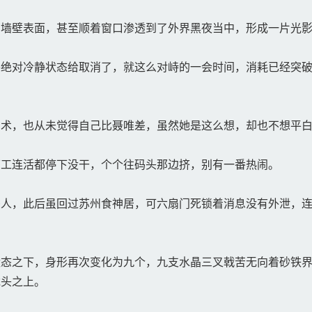
墙壁表面，甚至顺着窗口渗透到了外界黑夜当中，形成一片光
绝对冷静状态给取消了，就这么对峙的一会时间，消耗已经突破
术，也从未觉得自己比聂唯差，虽然她是这么想，却也不想平白
工连活都停下没干，个个往码头那边挤，别有一番热闹。
人，此后虽回过苏州食神居，可六扇门死锁着消息没有外泄，连
态之下，身形再次变化为九个，九支水晶三叉戟苦无向着砂铁界
龙头之上。