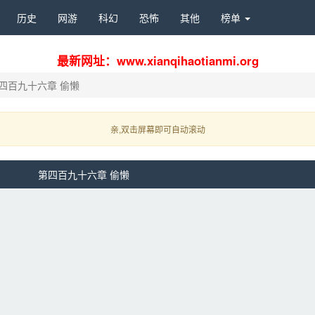
历史 
网游 
科幻 
恐怖 
其他 
榜单 
最新网址：www.xianqihaotianmi.org
四百九十六章 偷懒
亲,双击屏幕即可自动滚动 
第四百九十六章 偷懒