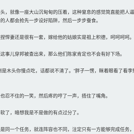
头，就像一座大山沉甸甸的压着，这种窒息的感觉简直能把人逼
会的人都会抢先一步设好陷阱，然后一步步蚕食。
捏悍妻还是很有一套，嫁给他的姑娘实是祖上积德，呵呵呵呵
这事儿穿邦被查出来，那么他们陈家肯定也不会有好下场。
是木头你慢点吃，话都说不清了。”胖子一愣，眯着眼看了看李
也忍不住的一笑，然后疼的哼了一声，捂住了嘴角。
软了，暗想我是不是做的有点过分了。
是同一个任务，就连阵容也不同，注定只有一方能够完成任务，