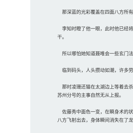
那深蓝的光彩覆盖在四面八方所有
李知时瞪了他一眼，此时他已经将
干。
所以哪怕她知道聂唯会一些玄门法
临到码头，人头攒动如潮，许多劳
那时凌珊还猫在太湖边上等着去杀
苏州分号的主事自然无从上报。
佐藤秀中面色一变，在瞬身术的状
八方飞射出去，身体瞬间消失在了