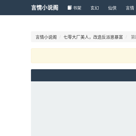
言情小说阁
书架
玄幻 
仙侠 
言情 
言情小说阁
七零大厂美人，改造反派崽暴富
第