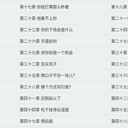
第十七章 你就打算那么杵着
第十八章
第二十章 他看不上你
第二十一
第二十三章 你的下场会是什么
第二十四
第二十六章 手感如何
第二十七
第二十九章 求你给我一个机会
第三十章
第三十二章 克夫克子
第三十三
第三十五章 两口子不住一块儿?
第三十六
第三十八章 换个方式勾引我?
第三十九
第四十一章 后院起火了
第四十二
第四十四章 吃干抹净玩混蛋
第四十五
第四十七章 情侣装
第四十八