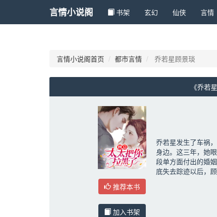
言情小说阁
书架
玄幻 
仙侠 
言情 
言情小说阁首页
都市言情
乔若星顾景琰
《乔若星
乔若星发生了车祸，
身边。这三年，她眼
段单方面付出的婚姻
底失去踪迹以后，顾
推荐本书
加入书架