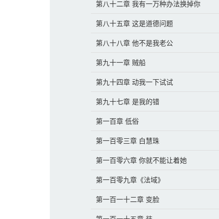
第八十二章 我有一万种办法换掉你
第八十五章 这是道德问题
第八十八章 他不是我老公
第九十一章 贼船
第九十四章 动我一下试试
第九十七章 是我的错
第一百章 低俗
第一百零三章 白慧珠
第一百零六章 你就不能让着她
第一百零九章《法域》
第一百一十二章 变脸
第一百一十五章 装