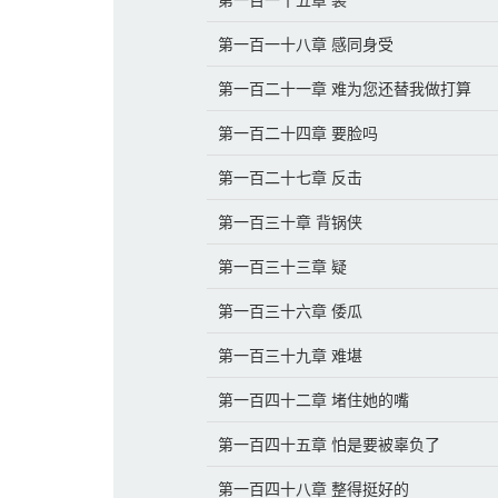
第一百一十八章 感同身受
第一百二十一章 难为您还替我做打算
第一百二十四章 要脸吗
第一百二十七章 反击
第一百三十章 背锅侠
第一百三十三章 疑
第一百三十六章 倭瓜
第一百三十九章 难堪
第一百四十二章 堵住她的嘴
第一百四十五章 怕是要被辜负了
第一百四十八章 整得挺好的