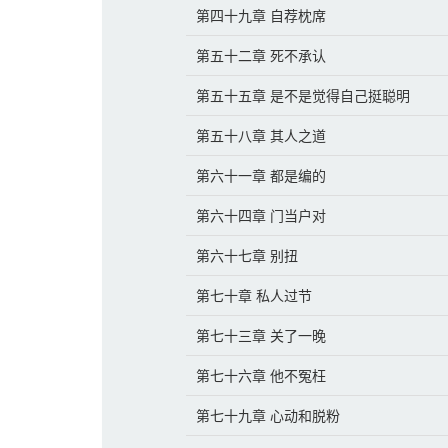
第四十九章 自荐枕席
第五十二章 死不承认
第五十五章 是不是觉得自己挺聪明
第五十八章 其人之道
第六十一章 都是编的
第六十四章 门当户对
第六十七章 别扭
第七十章 私人过节
第七十三章 关了一晚
第七十六章 他不冤枉
第七十九章 心动和脱粉