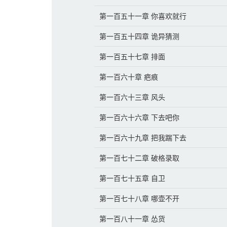
第一百五十一章 你喜欢就行
第一百五十四章 诡异猜测
第一百五十七章 排面
第一百六十章 疤痕
第一百六十三章 风头
第一百六十六章 下去吧你
第一百六十九章 把我踹下去
第一百七十二章 破格录取
第一百七十五章 自卫
第一百七十八章 哪壶不开
第一百八十一章 怂货