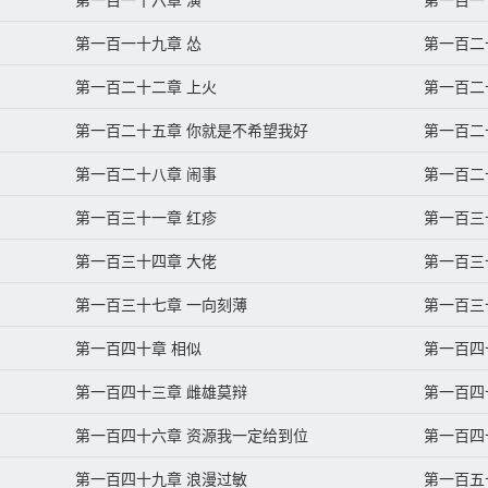
第一百一十九章 怂
第一百二
第一百二十二章 上火
第一百二
第一百二十五章 你就是不希望我好
第一百二
第一百二十八章 闹事
第一百二
第一百三十一章 红疹
第一百三
第一百三十四章 大佬
第一百三
第一百三十七章 一向刻薄
第一百三
第一百四十章 相似
第一百四
第一百四十三章 雌雄莫辩
第一百四
第一百四十六章 资源我一定给到位
第一百四
第一百四十九章 浪漫过敏
第一百五