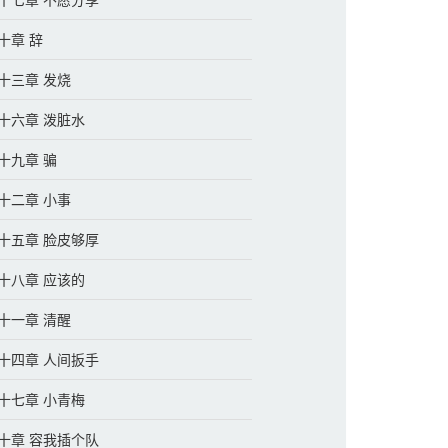
十章 辞
十三章 发烧
十六章 泼脏水
十九章 骗
十二章 小事
十五章 脸皮够厚
十八章 应该的
十一章 清醒
十四章 人间扳手
十七章 小青梅
十章 容我插个队