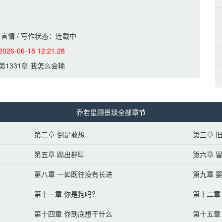
言情 / 写作状态：连载中
2026-06-18 12:21:28
第1331章 我怎么会输
乔若星顾景琰全部章节
第二章 倒是敢想
第三章 
第五章 踢出群聊
第六章 
第八章 一如既往没有长进
第九章 
第十一章 你是狗吗?
第十二章
第十四章 你到底想干什么
第十五章