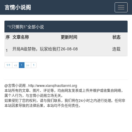
言情小说阁
言
情
小
说
“1只懒狗1”全部小说
阁
序
文章名称
更新时间
状态
开局A级禁物，玩家给我打
26-08-08
连载
1
工
1/1
<<
1
>>
1
@言情小说阁 . http://www.xianqihaotianmi.org 
本站所有的文章、图片、评论等，均由网友发表或上传并维护或收集自网络，
属个人行为，与言情小说阁立场无关。
如果侵犯了您的权利，请与我们联系，我们将在24小时之内进行处理。任何非
本站因素导致的法律后果，本站均不负任何责任。