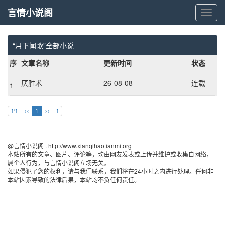
言情小说阁
言
情
小
说
“月下闻歌”全部小说
阁
序
文章名称
更新时间
状态
厌胜术
26-08-08
连载
1
1/1
<<
1
>>
1
@言情小说阁 . http://www.xianqihaotianmi.org 
本站所有的文章、图片、评论等，均由网友发表或上传并维护或收集自网络，
属个人行为，与言情小说阁立场无关。
如果侵犯了您的权利，请与我们联系，我们将在24小时之内进行处理。任何非
本站因素导致的法律后果，本站均不负任何责任。