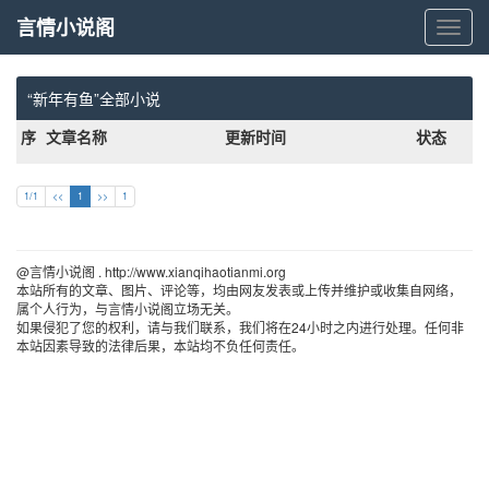
言情小说阁
言
情
小
说
“新年有鱼”全部小说
阁
序
文章名称
更新时间
状态
1/1
<<
1
>>
1
@言情小说阁 . http://www.xianqihaotianmi.org 
本站所有的文章、图片、评论等，均由网友发表或上传并维护或收集自网络，
属个人行为，与言情小说阁立场无关。
如果侵犯了您的权利，请与我们联系，我们将在24小时之内进行处理。任何非
本站因素导致的法律后果，本站均不负任何责任。