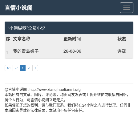
言情小说阁
言
情
小
说
“小狗糊糊”全部小说
阁
序
文章名称
更新时间
状态
我的青岛嫂子
26-08-06
连载
1
1/1
<<
1
>>
1
@言情小说阁 . http://www.xianqihaotianmi.org 
本站所有的文章、图片、评论等，均由网友发表或上传并维护或收集自网络，
属个人行为，与言情小说阁立场无关。
如果侵犯了您的权利，请与我们联系，我们将在24小时之内进行处理。任何非
本站因素导致的法律后果，本站均不负任何责任。