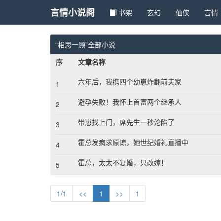
言情小说阁
书架
玄幻 
仙侠 
言情 
“相思一顾”全部小说
序
文章名称
六年后，我携四个幼崽炸翻前夫家
1
避孕失败！我怀上首富两个继承人
2
带崽找上门，席先生一秒沦陷了
3
霍总发疯求原谅，她世纪婚礼直播中
4
霍总，太太不复婚，只改嫁！
5
1/1
<<
1
>>
1