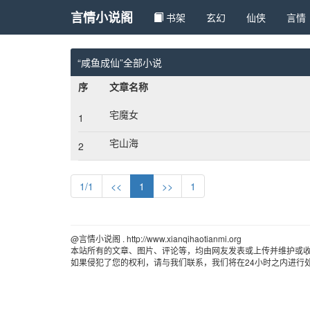
言情小说阁
书架
玄幻 
仙侠 
言情 
“咸鱼成仙”全部小说
序
文章名称
宅魔女
1
宅山海
2
1/1
<<
1
>>
1
@言情小说阁 . http://www.xianqihaotianmi.org 
本站所有的文章、图片、评论等，均由网友发表或上传并维护或
如果侵犯了您的权利，请与我们联系，我们将在24小时之内进行