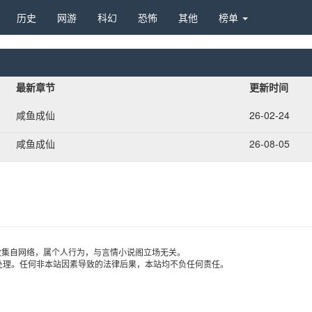
历史 
网游 
科幻 
恐怖 
其他 
榜单 
最新章节
更新时间
咸鱼成仙
26-02-24
咸鱼成仙
26-08-05
收集自网络，属个人行为，与言情小说阁立场无关。
处理。任何非本站因素导致的法律后果，本站均不负任何责任。