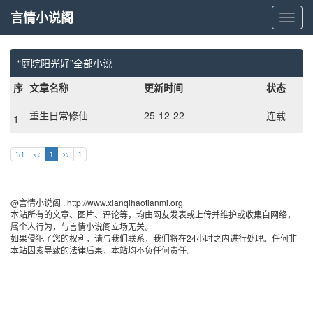
言情小说阁
言
情
小
说
“庭院阳光好”全部小说
阁
序
文章名称
更新时间
状态
重生日常修仙
25-12-22
连载
1
1/1
<<
1
>>
1
@言情小说阁 . http://www.xianqihaotianmi.org 
本站所有的文章、图片、评论等，均由网友发表或上传并维护或收集自网络，
属个人行为，与言情小说阁立场无关。
如果侵犯了您的权利，请与我们联系，我们将在24小时之内进行处理。任何非
本站因素导致的法律后果，本站均不负任何责任。