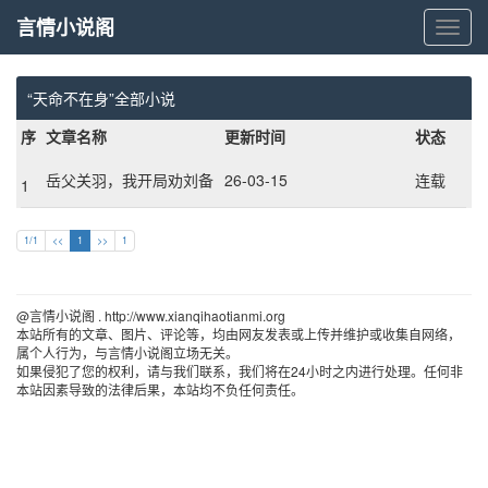
言情小说阁
言
情
小
说
“天命不在身”全部小说
阁
序
文章名称
更新时间
状态
岳父关羽，我开局劝刘备
26-03-15
连载
1
奇袭襄阳
1/1
<<
1
>>
1
@言情小说阁 . http://www.xianqihaotianmi.org 
本站所有的文章、图片、评论等，均由网友发表或上传并维护或收集自网络，
属个人行为，与言情小说阁立场无关。
如果侵犯了您的权利，请与我们联系，我们将在24小时之内进行处理。任何非
本站因素导致的法律后果，本站均不负任何责任。