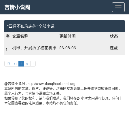
言情小说阁
言
情
小
说
“四月不似我来时”全部小说
阁
序
文章名称
更新时间
状态
机甲：开局拆了校花机甲
26-08-06
连载
1
引擎
1/1
<<
1
>>
1
@言情小说阁 . http://www.xianqihaotianmi.org 
本站所有的文章、图片、评论等，均由网友发表或上传并维护或收集自网络，
属个人行为，与言情小说阁立场无关。
如果侵犯了您的权利，请与我们联系，我们将在24小时之内进行处理。任何非
本站因素导致的法律后果，本站均不负任何责任。