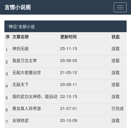
言情小说阁
言
情
小
说
“神见”全部小说
阁
序
文章名称
更新时间
状态
神剑无敌
25-11-15
连载
1
我是万古主宰
20-08-05
连载
2
无敌大佬要出世
21-05-12
连载
3
无敌天下
20-08-11
连载
4
我的武功太神奇，能自动
22-12-15
连载
5
修炼
黄龙真人异界游
21-07-01
已完成
6
全球修武
20-10-09
连载
7