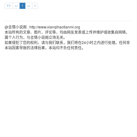
1/1
<<
1
>>
1
@言情小说阁 . http://www.xianqihaotianmi.org 
本站所有的文章、图片、评论等，均由网友发表或上传并维护或收集自网络，
属个人行为，与言情小说阁立场无关。
如果侵犯了您的权利，请与我们联系，我们将在24小时之内进行处理。任何非
本站因素导致的法律后果，本站均不负任何责任。