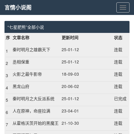
言情小说阁
言
情
小
说
“七星肥熊”全部小说
阁
序
文章名称
更新时间
状态
秦时明月之雄霸天下
25-01-12
连载
1
丞相保重
25-01-12
连载
2
火影之最牛影帝
18-09-03
连载
3
黑龙山府
20-06-02
连载
4
秦时明月之大反派系统
25-01-12
已完成
5
人在原神，命座拉满
23-04-01
连载
6
从霍格沃茨开始的黑魔王
21-10-30
连载
7