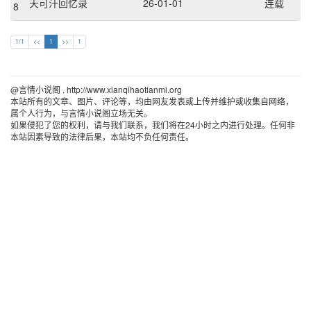
天可汗回忆录
26-01-01
连载
8
1/1
<<
1
>>
1
@言情小说阁 . http://www.xianqihaotianmi.org 
本站所有的文章、图片、评论等，均由网友发表或上传并维护或收集自网络，
属个人行为，与言情小说阁立场无关。
如果侵犯了您的权利，请与我们联系，我们将在24小时之内进行处理。任何非
本站因素导致的法律后果，本站均不负任何责任。