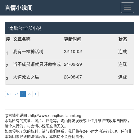
言情小说阁
言
情
小
说
“南瞻台”全部小说
阁
序
文章名称
更新时间
状态
我有一棵神话树
22-10-02
连载
1
当不成赘婿就只好命格成
24-09-29
连载
2
圣
大道死去之后
26-08-07
连载
3
1/1
<<
1
>>
1
@言情小说阁 . http://www.xianqihaotianmi.org 
本站所有的文章、图片、评论等，均由网友发表或上传并维护或收集自网络，
属个人行为，与言情小说阁立场无关。
如果侵犯了您的权利，请与我们联系，我们将在24小时之内进行处理。任何非
本站因素导致的法律后果，本站均不负任何责任。