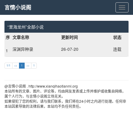
言情小说阁
言
情
小
说
“里海龙州”全部小说
阁
序
文章名称
更新时间
状态
深渊异种录
26-07-20
连载
1
1/1
<<
1
>>
1
@言情小说阁 . http://www.xianqihaotianmi.org 
本站所有的文章、图片、评论等，均由网友发表或上传并维护或收集自网络，
属个人行为，与言情小说阁立场无关。
如果侵犯了您的权利，请与我们联系，我们将在24小时之内进行处理。任何非
本站因素导致的法律后果，本站均不负任何责任。