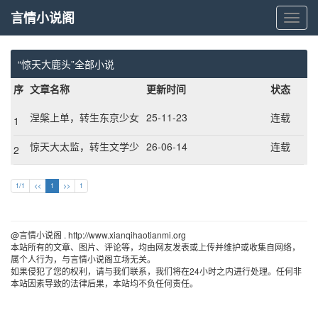
言情小说阁
言
情
小
说
“惊天大鹿头”全部小说
阁
序
文章名称
更新时间
状态
涅槃上单，转生东京少女
25-11-23
连载
1
惊天大太监，转生文学少
26-06-14
连载
2
女
1/1
<<
1
>>
1
@言情小说阁 . http://www.xianqihaotianmi.org 
本站所有的文章、图片、评论等，均由网友发表或上传并维护或收集自网络，
属个人行为，与言情小说阁立场无关。
如果侵犯了您的权利，请与我们联系，我们将在24小时之内进行处理。任何非
本站因素导致的法律后果，本站均不负任何责任。