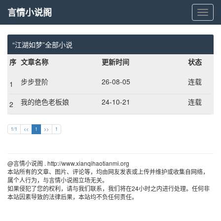
言情小说阁
言
情
小
说
“江湖如梦”全部小说
阁
序
文章名称
更新时间
状态
步步登阶
26-08-05
连载
1
我的绝色老板娘
24-10-21
连载
2
1/1
<<
1
>>
1
@言情小说阁 . http://www.xianqihaotianmi.org 
本站所有的文章、图片、评论等，均由网友发表或上传并维护或收集自网络，
属个人行为，与言情小说阁立场无关。
如果侵犯了您的权利，请与我们联系，我们将在24小时之内进行处理。任何非
本站因素导致的法律后果，本站均不负任何责任。