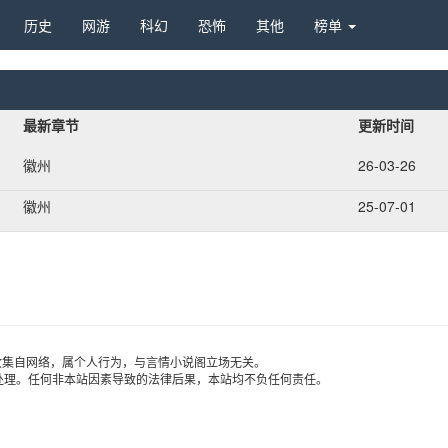
历史 
网游 
科幻 
恐怖 
其他 
榜单 
最新章节
更新时间
徽州
26-03-26
徽州
25-07-01
收集自网络，属个人行为，与言情小说阁立场无关。
处理。任何非本站因素导致的法律后果，本站均不负任何责任。