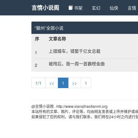
言情小说阁
书架
玄幻 
仙侠 
言情 
“徽州”全部小说
序
文章名称
上错婚车，错娶千亿女总裁
1
被甩后，我一周一首霸榜金曲
2
1/1
<<
1
>>
1
@言情小说阁 . http://www.xianqihaotianmi.org 
本站所有的文章、图片、评论等，均由网友发表或上传并维护或
如果侵犯了您的权利，请与我们联系，我们将在24小时之内进行