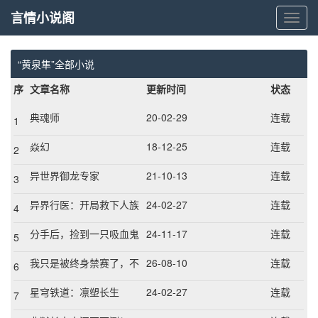
言情小说阁
言
情
小
说
“黄泉隼”全部小说
阁
序
文章名称
更新时间
状态
典魂师
20-02-29
连载
1
焱幻
18-12-25
连载
2
异世界御龙专家
21-10-13
连载
3
异界行医：开局救下人族
24-02-27
连载
4
公主
分手后，捡到一只吸血鬼
24-11-17
连载
5
美少女
我只是被终身禁赛了，不
26-08-10
连载
6
是退役了
星穹铁道：凛塑长生
24-02-27
连载
7