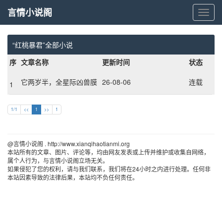
言情小说阁
言
情
小
说
“红桃暴君”全部小说
阁
序
文章名称
更新时间
状态
它两岁半，全星际凶兽膜
26-08-06
连载
1
拜！
1/1
<<
1
>>
1
@言情小说阁 . http://www.xianqihaotianmi.org 
本站所有的文章、图片、评论等，均由网友发表或上传并维护或收集自网络，
属个人行为，与言情小说阁立场无关。
如果侵犯了您的权利，请与我们联系，我们将在24小时之内进行处理。任何非
本站因素导致的法律后果，本站均不负任何责任。