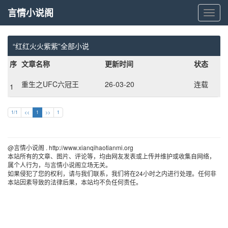
言情小说阁
言
情
小
说
“红红火火紫紫”全部小说
阁
序
文章名称
更新时间
状态
重生之UFC六冠王
26-03-20
连载
1
1/1
<<
1
>>
1
@言情小说阁 . http://www.xianqihaotianmi.org 
本站所有的文章、图片、评论等，均由网友发表或上传并维护或收集自网络，
属个人行为，与言情小说阁立场无关。
如果侵犯了您的权利，请与我们联系，我们将在24小时之内进行处理。任何非
本站因素导致的法律后果，本站均不负任何责任。