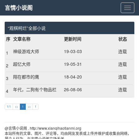
言情小说阁
言
情
小
说
“观棋柯烂”全部小说
阁
序
文章名称
更新时间
状态
神级游戏大师
19-03-03
连载
1
超忆大师
19-05-31
连载
2
翔在都市的鹰
18-04-20
连载
3
年代，二狗有个物品栏
26-08-06
连载
4
1/1
<<
1
>>
1
@言情小说阁 . http://www.xianqihaotianmi.org 
本站所有的文章、图片、评论等，均由网友发表或上传并维护或收集自网络，
属个人行为，与言情小说阁立场无关。