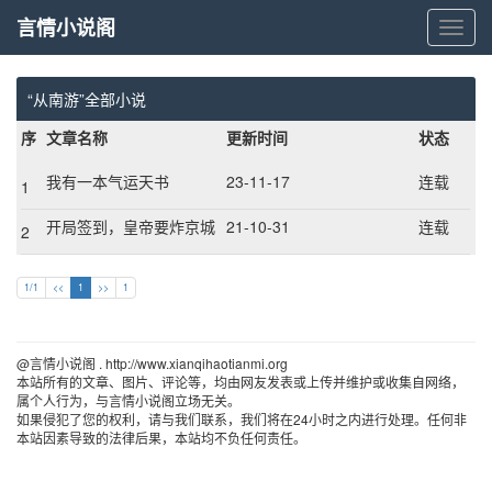
言情小说阁
言
情
小
说
“从南游”全部小说
阁
序
文章名称
更新时间
状态
我有一本气运天书
23-11-17
连载
1
开局签到，皇帝要炸京城
21-10-31
连载
2
1/1
<<
1
>>
1
@言情小说阁 . http://www.xianqihaotianmi.org 
本站所有的文章、图片、评论等，均由网友发表或上传并维护或收集自网络，
属个人行为，与言情小说阁立场无关。
如果侵犯了您的权利，请与我们联系，我们将在24小时之内进行处理。任何非
本站因素导致的法律后果，本站均不负任何责任。