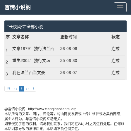
言情小说阁
言
情
小
说
“长夜风过”全部小说
阁
序
文章名称
更新时间
状态
文豪1879：独行法兰西
26-08-06
连载
1
重生2004：独行文坛
25-06-30
连载
2
我在法兰西当文豪
26-08-07
连载
3
1/1
<<
1
>>
1
@言情小说阁 . http://www.xianqihaotianmi.org 
本站所有的文章、图片、评论等，均由网友发表或上传并维护或收集自网络，
属个人行为，与言情小说阁立场无关。
如果侵犯了您的权利，请与我们联系，我们将在24小时之内进行处理。任何非
本站因素导致的法律后果，本站均不负任何责任。