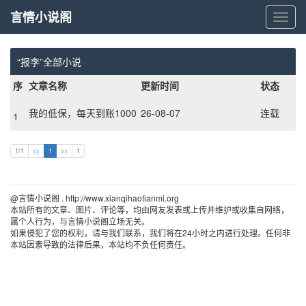
言情小说阁
言
情
小
说
“报李”全部小说
阁
序
文章名称
更新时间
状态
我的低保，每天到账1000
26-08-07
连载
1
万
1/1
<<
1
>>
1
@言情小说阁 . http://www.xianqihaotianmi.org 
本站所有的文章、图片、评论等，均由网友发表或上传并维护或收集自网络，
属个人行为，与言情小说阁立场无关。
如果侵犯了您的权利，请与我们联系，我们将在24小时之内进行处理。任何非
本站因素导致的法律后果，本站均不负任何责任。