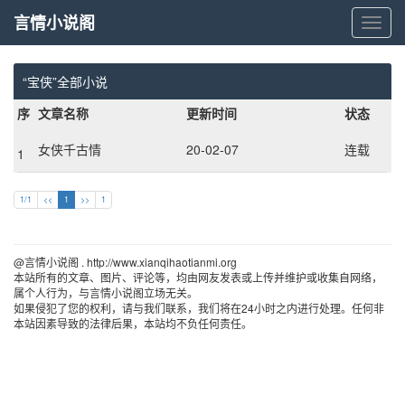
言情小说阁
言
情
小
说
“宝侠”全部小说
阁
序
文章名称
更新时间
状态
女侠千古情
20-02-07
连载
1
1/1
<<
1
>>
1
@言情小说阁 . http://www.xianqihaotianmi.org 
本站所有的文章、图片、评论等，均由网友发表或上传并维护或收集自网络，
属个人行为，与言情小说阁立场无关。
如果侵犯了您的权利，请与我们联系，我们将在24小时之内进行处理。任何非
本站因素导致的法律后果，本站均不负任何责任。