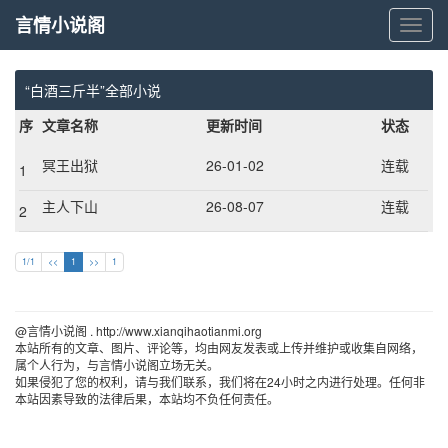
言情小说阁
言
情
小
说
“白酒三斤半”全部小说
阁
序
文章名称
更新时间
状态
冥王出狱
26-01-02
连载
1
主人下山
26-08-07
连载
2
1/1
<<
1
>>
1
@言情小说阁 . http://www.xianqihaotianmi.org 
本站所有的文章、图片、评论等，均由网友发表或上传并维护或收集自网络，
属个人行为，与言情小说阁立场无关。
如果侵犯了您的权利，请与我们联系，我们将在24小时之内进行处理。任何非
本站因素导致的法律后果，本站均不负任何责任。