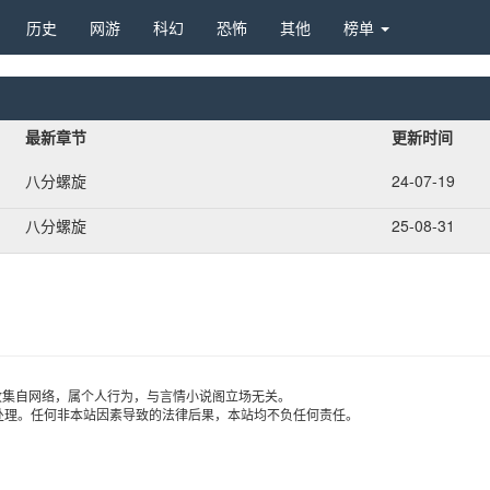
历史 
网游 
科幻 
恐怖 
其他 
榜单 
最新章节
更新时间
八分螺旋
24-07-19
八分螺旋
25-08-31
收集自网络，属个人行为，与言情小说阁立场无关。
处理。任何非本站因素导致的法律后果，本站均不负任何责任。