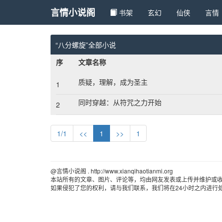
言情小说阁
书架
玄幻 
仙侠 
言情 
“八分螺旋”全部小说
序
文章名称
质疑，理解，成为圣主
1
同时穿越：从符咒之力开始
2
1/1
<<
1
>>
1
@言情小说阁 . http://www.xianqihaotianmi.org 
本站所有的文章、图片、评论等，均由网友发表或上传并维护或
如果侵犯了您的权利，请与我们联系，我们将在24小时之内进行