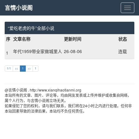
言情小说阁
言
情
小
说
“爱吃老虎的牛”全部小说
阁
序
文章名称
更新时间
状态
年代1959带全家做城里人
26-08-06
连载
1
1/1
<<
1
>>
1
@言情小说阁 . http://www.xianqihaotianmi.org 
本站所有的文章、图片、评论等，均由网友发表或上传并维护或收集自网络，
属个人行为，与言情小说阁立场无关。
如果侵犯了您的权利，请与我们联系，我们将在24小时之内进行处理。任何非
本站因素导致的法律后果，本站均不负任何责任。