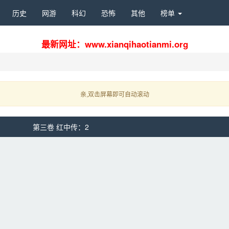
历史 
网游 
科幻 
恐怖 
其他 
榜单 
最新网址：www.xianqihaotianmi.org
亲,双击屏幕即可自动滚动 
第三卷 红中传：2