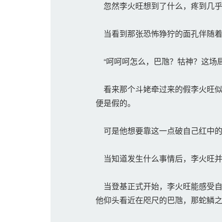
忽然李火旺想到了什么，疼到几乎
当看到那张恐怖狰狞的面孔伴随着
“呵呵呵怎么，巴虺？牯神？这场局
看来那个斗姥牵过来的假李火旺似
便是假的。
可是他想要靠这一点破自己红中的
当知道发生什么事情后，李火旺并
当登基正式开始，李火旺能感受自
他仰头看近在咫尺的巴虺，那蛇鳞