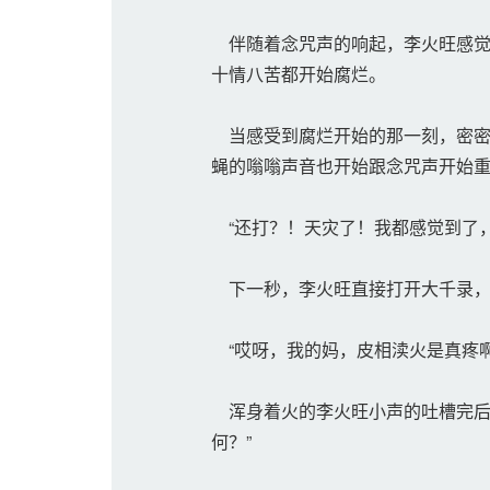
伴随着念咒声的响起，李火旺感觉
十情八苦都开始腐烂。
当感受到腐烂开始的那一刻，密密
蝇的嗡嗡声音也开始跟念咒声开始
“还打？！天灾了！我都感觉到了，
下一秒，李火旺直接打开大千录，
“哎呀，我的妈，皮相渎火是真疼啊
浑身着火的李火旺小声的吐槽完后
何？”