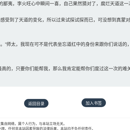
的鄙夷，李火旺心中瞬间一喜，自己果然猜对了，腐烂天道这一
感受到了天道的变化，所以过来试探试探而已，可没想到真蒙对
。”师太，我现在可不是代表坐忘道红中的身份来跟你们说话的
最高的，只要你们能帮我，那么我肯定能帮你们度过这一次的难
加入书签
返回目录
收集自网络，属个人行为，与本站立场无关。
处理。任何非本站因素导致的法律后果，本站均不负任何责任。