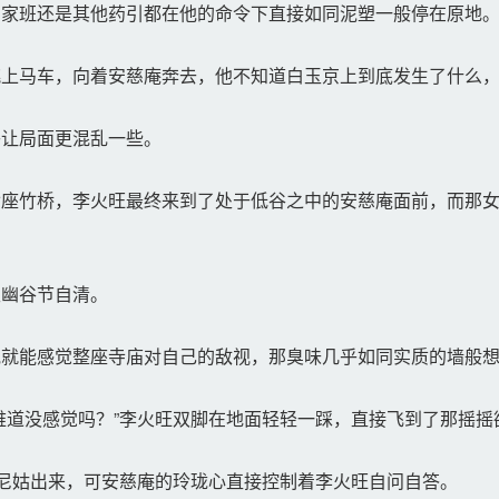
家班还是其他药引都在他的命令下直接如同泥塑一般停在原地
上马车，向着安慈庵奔去，他不知道白玉京上到底发生了什么，
让局面更混乱一些。
座竹桥，李火旺最终来到了处于低谷之中的安慈庵面前，而那女
幽谷节自清。
就能感觉整座寺庙对自己的敌视，那臭味几乎如同实质的墙般想
道没感觉吗？”李火旺双脚在地面轻轻一踩，直接飞到了那摇摇
尼姑出来，可安慈庵的玲珑心直接控制着李火旺自问自答。