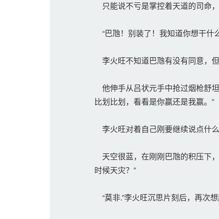
只能说不亏是掌控着天道的司命，
“巴虺！别装了！我知道你想干什么
李火旺不知道巴虺有没有同意，但
他伸手从吕状元手中抢过烟枪舒坦
比划比划，看看是你赢还是我赢。”
李火旺对着自己刚要继续说点什么
天空很蓝，在刚刚巴虺的积压下，
时候天灾？”
“莫非.”李火旺沉思片刻后，再次