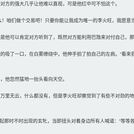
对方的强大几乎让他难以直视，可是他红中可不怕这个。
！咱们做个交易吧！只要你能让我成为唯一的李火旺，我愿意当
是他可以肯定对方听到了，既然对方能利用巴虺来对付自己，那
的吸了一口，在白雾缭绕中，他伸手拍了拍自己的左肩。“看来
，他忽然猛地一抬头看向天空。
万里无云，什么都没有，但是李火旺却察觉到了有些不对劲的地
想起那时不时出现的玄牝，当即扭头对着身边所有人喊道：“等等