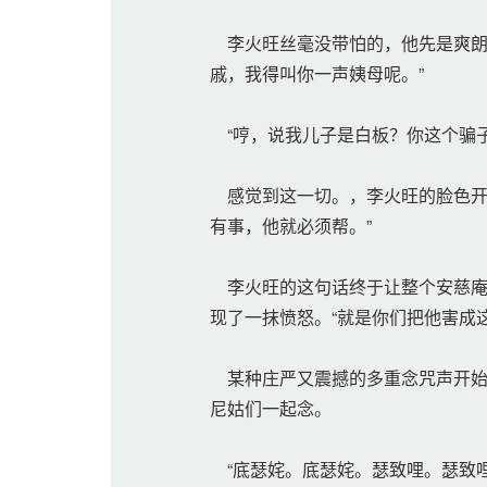
李火旺丝毫没带怕的，他先是爽朗
戚，我得叫你一声姨母呢。”
“哼，说我儿子是白板？你这个骗子
感觉到这一切。，李火旺的脸色开
有事，他就必须帮。”
李火旺的这句话终于让整个安慈庵
现了一抹愤怒。“就是你们把他害成这
某种庄严又震撼的多重念咒声开始
尼姑们一起念。
“底瑟姹。底瑟姹。瑟致哩。瑟致哩