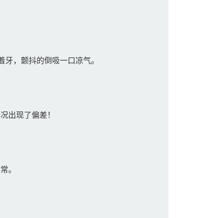
着牙，颤抖的倒吸一口凉气。
。
况出现了偏差！
正常。