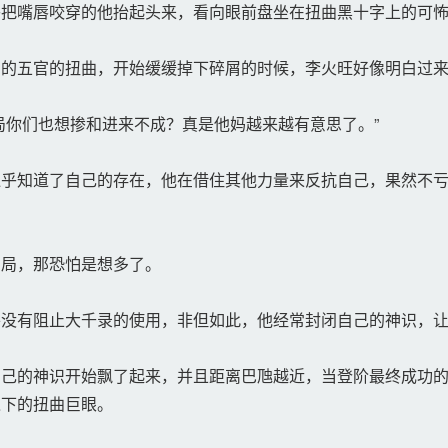
把嘴唇咬穿的他抬起头来，看向眼前盘坐在扭曲黑十字上的可
的五官的扭曲，开始缓缓掉下碎屑的时候，李火旺好像明白过
你们也想掺和进来不成？真是他妈越来越有意思了。”
乎知道了自己的存在，他在借住其他力量来反抗自己，果然不亏
局，那恐怕是想多了。
没有阻止大千录的使用，非但如此，他经常封闭自己的神识，让
己的神识开始飘了起来，并且距离巴虺越近，当登阶最终成功的
之下的扭曲巨眼。