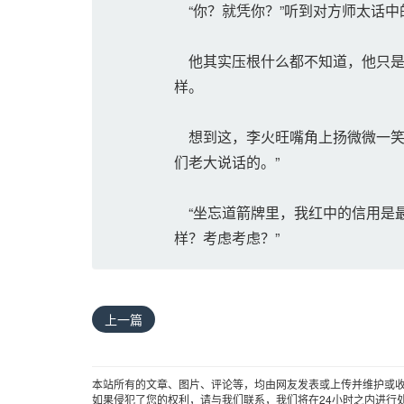
“你？就凭你？”听到对方师太话中
他其实压根什么都不知道，他只是
样。
想到这，李火旺嘴角上扬微微一笑
们老大说话的。”
“坐忘道箭牌里，我红中的信用是
样？考虑考虑？”
上一篇
本站所有的文章、图片、评论等，均由网友发表或上传并维护或
如果侵犯了您的权利，请与我们联系，我们将在24小时之内进行