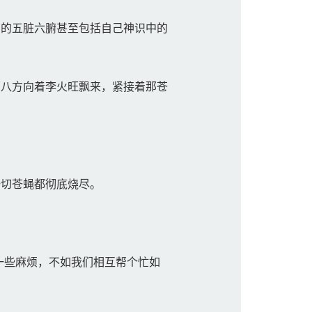
的五脏六腑甚至包括自己神识中的
八方向着李火旺飘来，紧接着那苍
切苍蝇都彻底烧尽。
一些麻烦，不如我们相互帮个忙如