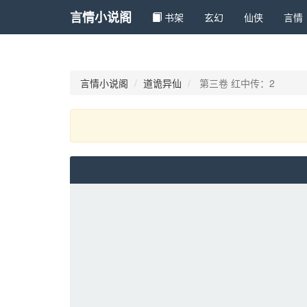
言情小说阁
书架
玄幻 
仙侠 
言情 
言情小说阁
道诡异仙
第三卷 红中传：2