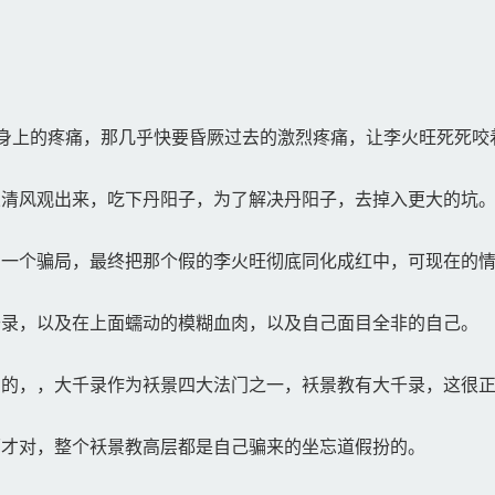
身上的疼痛，那几乎快要昏厥过去的激烈疼痛，让李火旺死死咬
清风观出来，吃下丹阳子，为了解决丹阳子，去掉入更大的坑
一个骗局，最终把那个假的李火旺彻底同化成红中，可现在的情
录，以及在上面蠕动的模糊血肉，以及自己面目全非的自己。
的，，大千录作为袄景四大法门之一，袄景教有大千录，这很
才对，整个袄景教高层都是自己骗来的坐忘道假扮的。