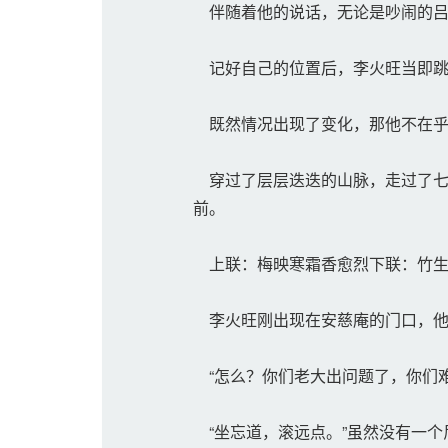
伴随着他的说话，无论是吵闹的吕
记好自己的位置后，李火旺当即跳
既然情况出现了变化，那他不在乎
穿过了层层迭迭的山脉，走过了七
前。
上联：梅映寒霜香愈烈下联：竹生
李火旺刚出现在安慈庵的门口，他
“怎么？你们老大出问题了，你们难
“坐忘道，滚远点。”虽然没有一个