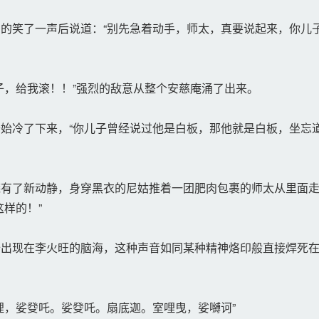
的笑了一声后说道：“别先急着动手，师太，真要说起来，你儿
，给我滚！！”强烈的敌意从整个安慈庵涌了出来。
始冷了下来，“你儿子曾经说过他是白板，那他就是白板，坐忘
有了新动静，身穿黑衣的尼姑推着一团肥肉包裹的师太从里面走
样的！”
出现在李火旺的脑海，这种声音如同某种精神烙印般直接焊死在
，娑癹吒。娑癹吒。扇底迦。室哩曳，娑嚩诃”