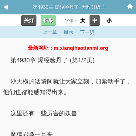
第4930章 爆经验丹了 无敌升级王
关灯
护眼
大
中
小
字体：
上一章
目录
下一页
最新网址：m.xianqihaotianmi.org
第4930章 爆经验丹了 (第1/2页)
沙天横的话瞬间就让大家立刻，加紧动手了，
他们也都能感知得出来。
这里还有一些厉害的妖兽。
魔猿召唤一旦来。