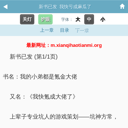
新书已发 我快亏成麻瓜了
关灯
护眼
大
中
小
字体：
上一章
目录
下一章
最新网址：m.xianqihaotianmi.org
新书已发 (第1/1页)
书名：我的小弟都是氪金大佬
又名：《我快氪成大佬了》
上辈子专业坑人的游戏策划——坑神方常，