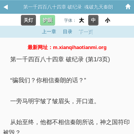
第一千四百八十四章 破纪录 魂破九天秦朗
关灯
护眼
大
中
小
字体：
上一章
目录
下一页
最新网址：m.xianqihaotianmi.org
第一千四百八十四章 破纪录 (第1/3页)
“骗我们？你相信秦朗的话？”
一旁马明宇皱了皱眉头，开口道。
从始至终，他都不相信秦朗所说，神之国符印
被毁？