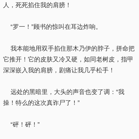
人，死死掐住我的肩膀！
“罗一！”顾书的惊叫在耳边炸响。
我本能地用双手掐住那木乃伊的脖子，拼命把
它推开！它的皮肤又冷又硬，如同老树皮，指甲
深深嵌入我的肩膀，剧痛让我几乎松手！
远处的黑暗里，大头的声音也变了调：“我
操！特么的这次真诈尸了！”
“砰！砰！”