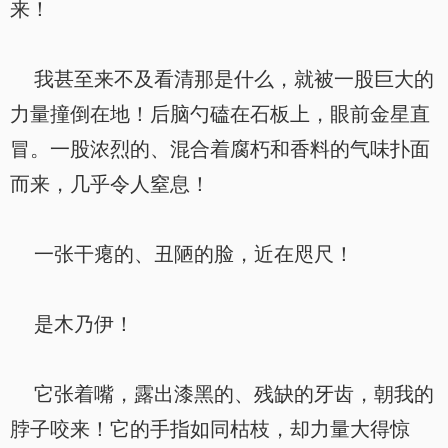
来！
我甚至来不及看清那是什么，就被一股巨大的
力量撞倒在地！后脑勺磕在石板上，眼前金星直
冒。一股浓烈的、混合着腐朽和香料的气味扑面
而来，几乎令人窒息！
一张干瘪的、丑陋的脸，近在咫尺！
是木乃伊！
它张着嘴，露出漆黑的、残缺的牙齿，朝我的
脖子咬来！它的手指如同枯枝，却力量大得惊