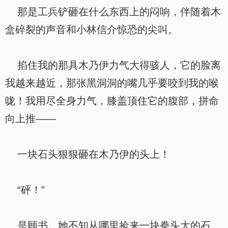
那是工兵铲砸在什么东西上的闷响，伴随着木
盒碎裂的声音和小林信介惊恐的尖叫。
掐住我的那具木乃伊力气大得骇人，它的脸离
我越来越近，那张黑洞洞的嘴几乎要咬到我的喉
咙！我用尽全身力气，膝盖顶住它的腹部，拼命
向上推——
一块石头狠狠砸在木乃伊的头上！
“砰！”
是顾书。她不知从哪里捡来一块拳头大的石