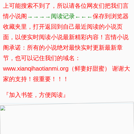
上可能搜索不到了，所以请各位网友们把我们言
情小说阁
→→→→阅读记录←←←
保存到浏览器
收藏夹里，打开返回到自己最近阅读的小说页
面，以便实时阅读小说最新精彩内容！言情小说
阁承诺：所有的小说绝对最快实时更新最新章
节，也可以记住我们的域名：
www.xianqihaotianmi.org（鲜妻好甜蜜） 谢谢大
家的支持！很重要！！！
『加入书签，方便阅读』