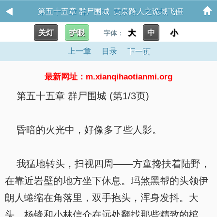
第五十五章 群尸围城 黄泉路人之诡域飞僵
关灯
护眼
大
中
小
字体：
上一章
目录
下一页
最新网址：m.xianqihaotianmi.org
第五十五章 群尸围城 (第1/3页)
昏暗的火光中，好像多了些人影。
我猛地转头，扫视四周——方童搀扶着陆野，
在靠近岩壁的地方坐下休息。玛煞黑帮的头领伊
朗人蜷缩在角落里，双手抱头，浑身发抖。大
头、杨锋和小林信介在远处翻找那些精致的棺