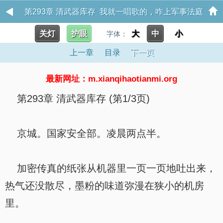
第293章 清武器库存 我就一唱歌的，咋上军事法庭
关灯
护眼
大
中
小
字体：
了？
上一章
目录
下一页
最新网址：m.xianqihaotianmi.org
第293章 清武器库存 (第1/3页)
京城。国家安全部。凌晨两点半。
加密传真的纸张从机器里一页一页地吐出来，
热气还没散尽，墨粉的味道弥漫在狭小的机房
里。