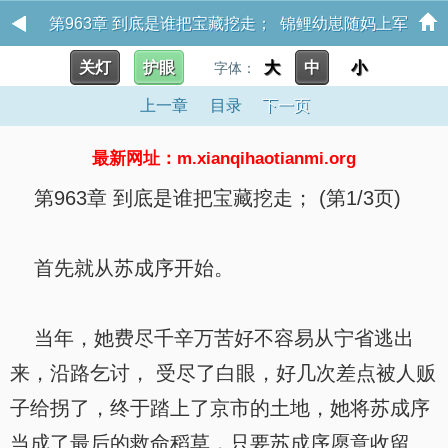
第963章 到底是谁把宝藏挖走； 锦鲤幼崽随妈上军
关灯
护眼
大
中
小
区：成大院团宠
字体：
上一章
目录
下一页
最新网址：m.xianqihaotianmi.org
第963章 到底是谁把宝藏挖走； (第1/3页)
首先就从苏成序开始。
当年，她费尽千辛万苦好不容易从宁省逃出
来，沿路乞讨， 受尽了白眼，好几次差点被人贩
子给拐了，终于踏上了京市的土地，她将苏成序
当成了最后的救命稻草，只要苏成序愿意收留