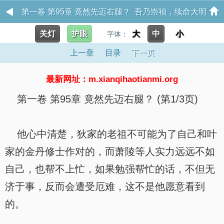
第一卷 第95章 竟然先迈右腿？ 吾乃崇祯，续命大明
关灯
护眼
大
中
小
字体：
上一章
目录
下一页
最新网址：m.xianqihaotianmi.org
第一卷 第95章 竟然先迈右腿？ (第1/3页)
他心中清楚，狄家的老祖不可能为了自己和叶
家的金丹修士作对的，而萧陵等人实力远远不如
自己，也帮不上忙，如果勉强帮忙的话，不但无
济于事，反而会遭受厄难，这不是他愿意看到
的。