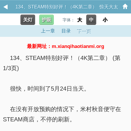
134、STEAM特别好评！（4K第二章） 惊天大太
关灯
护眼
大
中
小
监，转生文学少女
字体：
上一章
目录
下一页
最新网址：m.xianqihaotianmi.org
134、STEAM特别好评！（4K第二章） (第
1/3页)
很快，时间到了5月24日当天。
在没有开放预购的情况下，米村秋音便守在
STEAM商店，不停的刷新。