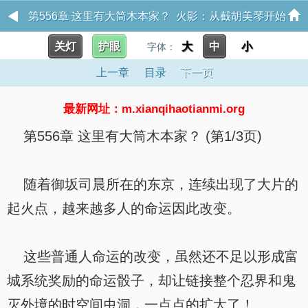
第556章 这里有大筒木本家？ 火影：从截胡美琴开始
关灯
护眼
大
中
小
字体：
上一章
目录
下一页
最新网址：m.xianqihaotianmi.org
第556章 这里有大筒木本家？ (第1/3页)
随着御坂司晨所在的东京，连续出现了大片的
起火点，越来越多人的命运因此改变。
这些普通人命运的改变，虽然还不足以形成富
城系统奖励的命运骰子，却让链接整个忍界和鬼
灭外境的时空间虫洞，一点点的扩大了！