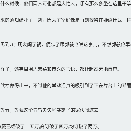
什么时候，他们两人可也都是大忙人，哪有那么多坐在这里干等
来的通知给吓了一跳，因为主宰好像是直到夜祭在疑惑什么一样
到zi ji 朋友闯了祸，便忘了跟郭毅伦说这事儿，不然郭毅伦
样子，还有周围人羡慕和恭喜的言语，都让赵杰无地自容。
伙才做得出来，不过他的举动还真的吸引到了正在舞台上的邓丽
等着，等我这个冒冒失失地暴露了的家伙闯过去。
藏已经破了十五万,高订破了四万,均订破了两万。