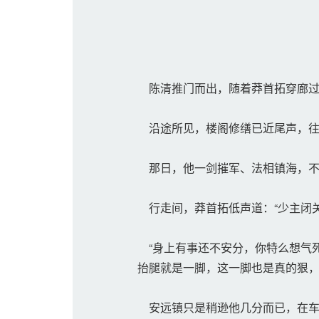
陈清推门而出，随着莽首拓穿廊过
沿途所见，楼阁修缮已近尾声，往
那日，他一剑摧军、法相镇海，不
行走间，莽首拓低声道：“少主闭
“身上有事还不安分，你特么想气死
抬腿就是一脚，这一脚也是真的狠
安远镇只是稍逊他几分而已，在车