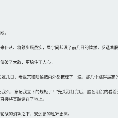
殿。
来仆从、将领步履虽疾，眉宇间却没了前几日的惶然，反透着股
仅破了大敌，更稳住了人心。
关这几日，老祖宗和陆侯把内外都梳理了一遍，那几个跳得最高
我么，忘记我立下的规矩了！”光头狼打完后，脸色阴沉的看着
，直接将其踹倒在了地上。
轮战的消耗之下，安远镇的胜算更高。