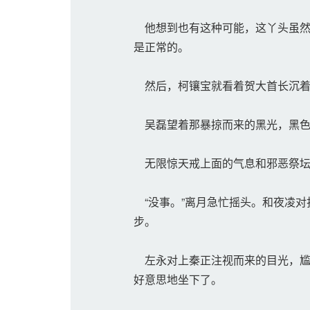
他想到也有这种可能，这丫头虽然
是正常的。
然后，柯镶宝就看着贺大首长沉着
吴磊望着那暴掠而来的黑光，黑色
无限惊天戒上面的气息和邪恶祭坛
“没事。”离月急忙摇头。和夜凌对
步。
左永对上秦正注视而来的目光，尴
好意思地坐下了。