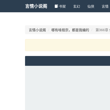
言情小说阁
书架
玄幻 
仙侠 
言情 
言情小说阁
哪有啥祖宗，都是我编的
第366