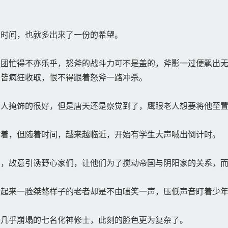
时间，也就多出来了一份的希望。
团忙得不亦乐乎，怒斧的战斗力可不是盖的，斧影一过便飘出无
尽皆疯狂收取，恨不得跟着怒斧一路冲杀。
人掩饰的很好，但是唐天还是察觉到了，鹰眼老人想要将他至置
着，但随着时间，越来越临近，开始有学生大声喊出倒计时。
，故意引诱野心家们，让他们为了搅动帝国与阴阳家的关系，而
起来一脸桀骜样子的老者却是不由嗤笑一声，压低声音盯着少年
几乎崩塌的七名化神修士，此刻的脸色更为复杂了。