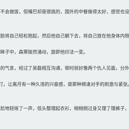
不会做饭，但嘴巴却是很挑的，国外的中餐做得太好，感觉也没
脸将自己轻松抱起，然后他自己躺下去，将自己放在他身体内
眸子中，森寒陡然涌动，旋即他印法一变。
的气息，经过了吴磊相互沟通，顿时就好像两个仇人见面，分外
打，让离月有一种久违的兴奋感，是那种棋逢对手的刺激与紧张
尬地轻咳了一声，低头整理起衣衫，稍稍侧过身又理了理裤子，