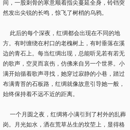
间，一股刺骨的寒意顺着指尖蔓延全身，铃铛突
然发出尖锐的长鸣，惊飞了树梢的乌鸦。
此后的每个深夜，红绸都会出现在不同的地
方。有时缠绕在村口的老槐树上，有时垂落在溪
边的青石上。每当红绸出现，总能听见若有若无
的歌声，空灵而哀伤，仿佛来自另一个世界。小
满开始循着歌声寻找，她穿过寂静的小巷，踏过
布满青苔的石板路，红绸就像故意引导她一般，
始终保持着不远不近的距离。
一个月圆之夜，红绸将小满引到了村外的乱葬
岗。月光如水，洒在荒草丛生的坟茔上，显得格