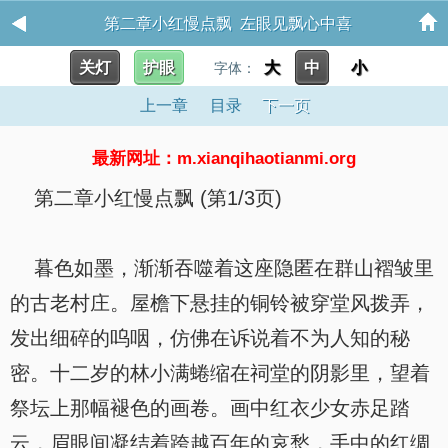
第二章小红慢点飘 左眼见飘心中喜
关灯
护眼
大
中
小
字体：
上一章
目录
下一页
最新网址：m.xianqihaotianmi.org
第二章小红慢点飘 (第1/3页)
暮色如墨，渐渐吞噬着这座隐匿在群山褶皱里
的古老村庄。屋檐下悬挂的铜铃被穿堂风拨弄，
发出细碎的呜咽，仿佛在诉说着不为人知的秘
密。十二岁的林小满蜷缩在祠堂的阴影里，望着
祭坛上那幅褪色的画卷。画中红衣少女赤足踏
云，眉眼间凝结着跨越百年的哀愁，手中的红绸