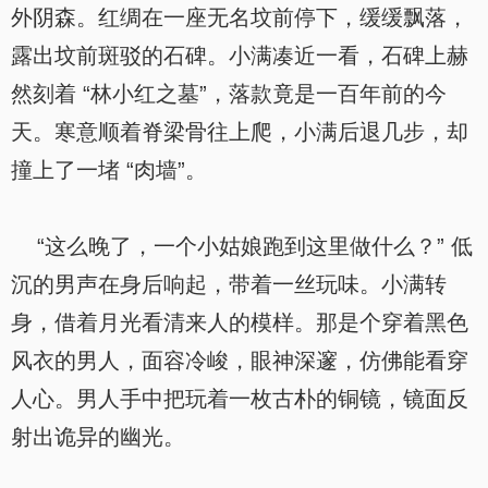
外阴森。红绸在一座无名坟前停下，缓缓飘落，
露出坟前斑驳的石碑。小满凑近一看，石碑上赫
然刻着 “林小红之墓”，落款竟是一百年前的今
天。寒意顺着脊梁骨往上爬，小满后退几步，却
撞上了一堵 “肉墙”。
“这么晚了，一个小姑娘跑到这里做什么？” 低
沉的男声在身后响起，带着一丝玩味。小满转
身，借着月光看清来人的模样。那是个穿着黑色
风衣的男人，面容冷峻，眼神深邃，仿佛能看穿
人心。男人手中把玩着一枚古朴的铜镜，镜面反
射出诡异的幽光。