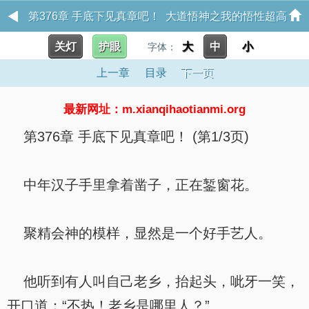
第376章 手底下见真章吧！ 大道悟神之我的悟性超高
关灯
护眼
大
中
小
字体：
上一章
目录
下一页
最新网址：m.xianqihaotianmi.org
第376章 手底下见真章吧！ (第1/3页)
中年汉子手里拿着凿子，正在錾窗花。
聚精会神的模样，显然是一个好手艺人。
他听到有人叫自己老乡，抬起头，呲牙一笑，
开口道：“不热！老乡是哪里人？”